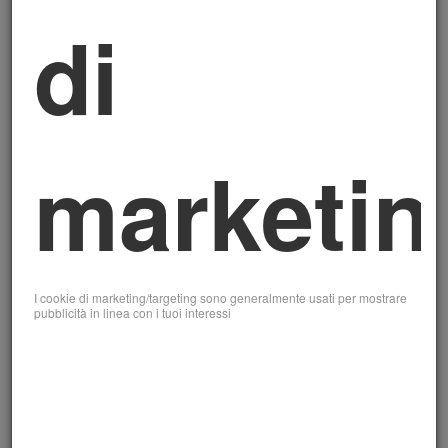
Consenso:
Facoltativo. Puoi disattivarli tramite il nostro
di
pannello di gestione dei cookie.
3. Cookie di Marketing
(profilazione/terze parti)
Finalità:
Utilizzati per tracciare la navigazione degli
marketin
utenti e creare profili al fine di mostrare pubblicità
personalizzata. Possono essere installati da terze parti
come Google AdSense, Meta (Facebook Pixel), e altri
partner pubblicitari.
Strumenti utilizzati:
ad esempio Google AdSense,
I cookie di marketing/targeting sono generalmente usati per mostrare
pubblicità in linea con i tuoi interessi
Meta Pixel, strumenti di retargeting o programmatic
advertising.
Durata:
Variabile, generalmente persistenti.
Consenso:
Facoltativo. Puoi scegliere se accettarli o