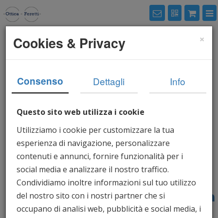
×
Cookies & Privacy
Titolare del trattamento
OTTICA FERETTI DI FERETTI
Consenso
Dettagli
Info
MICHELE
VIA MILANO 18, 25126
Questo sito web utilizza i cookie
BRESCIA, ITALIA -
C.F. / P.
Utilizziamo i cookie per customizzare la tua
IVA:
FRTMHL67M20B157U /
esperienza di navigazione, personalizzare
IT02071630178
contenuti e annunci, fornire funzionalità per i
social media e analizzare il nostro traffico.
Email:
Condividiamo inoltre informazioni sul tuo utilizzo
micheleferetti67@gmail.com
del nostro sito con i nostri partner che si
-
PEC:
occupano di analisi web, pubblicità e social media, i